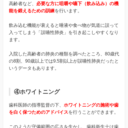
高齢者など、
必要な方に咀嚼や嚥下（飲み込み）の機
能を鍛えるための訓練
を行います。
飲み込む機能が衰えると唾液や食べ物が気道に誤って
入ってしまう「誤嚥性肺炎」を引き起こしやすくなり
ます。
入院した高齢者の肺炎の種類を調べたところ、
80
歳代
の
8
割、
90
歳以上では
9.5
割以上が誤嚥性肺炎だったと
いうデータもあります。
④ホワイトニング
歯科医師の指導監督の下、
ホワイトニングの施術や歯
を白く保つためのアドバイス
を行うことができます。
このような守備範囲の広さを生かし、歯科衛生士は歯