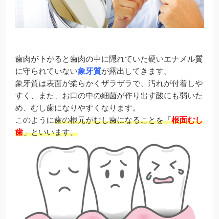
歯肉が下がると歯肉の中に隠れていた硬いエナメル質
に守られていない
象牙質
が露出
してきます。
象牙質は表面が柔らかくザラザラで、汚れが付着しや
すく、また、お口の中の細菌が作り出す酸にも弱いた
め、むし歯になりやすくなります。
このように
歯の
根元がむし歯になることを「
根面むし
歯
」といいます。