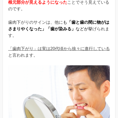
根元部分が見えるようになった
ことでそう見えている
のです。
歯肉下がりのサインは、他に
も
「
歯
と歯の間に物がは
さまりやくなった」「歯が染みる」
などが挙
げられま
す。
「歯肉下がり」は実は20代頃から徐々に進行している
と言われます。