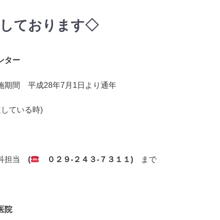
力しております◇
ンター
期間 平成28年7月1日より通年
定している時)
歯科担当
(
０２９-２４３-７３１１)
まで
医院