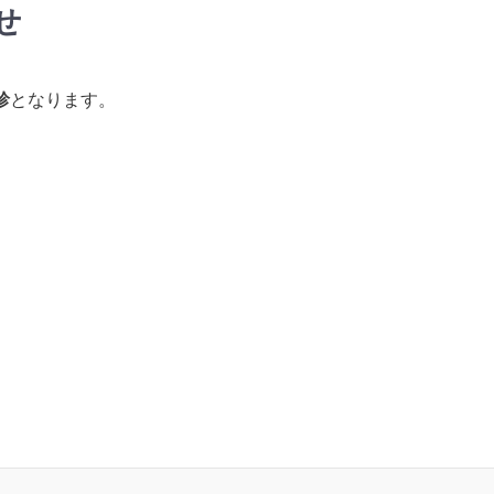
せ
診
となります。