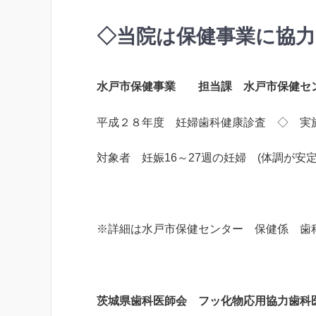
◇当院は保健事業に協
水戸市保健事業 担当課 水戸市保健セ
平成２８年度 妊婦歯科健康診査 ◇ 実施
対象者 妊娠16～27週の妊婦 (体調が安
※詳細は水戸市保健センター 保健係 
茨城県歯科医師会 フッ化物応用協力歯科